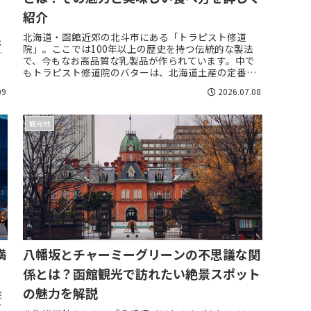
紹介
北海道・函館近郊の北斗市にある「トラピスト修道
光
院」。ここでは100年以上の歴史を持つ伝統的な製法
こ
で、今もなお高品質な乳製品が作られています。中で
もトラピスト修道院のバターは、北海道土産の定番と
して多くの人々に愛され続けている逸品です。通常、...
09
2026.07.08
観光地
満
八幡坂とチャーミーグリーンの不思議な関
係とは？函館観光で訪れたい絶景スポット
の魅力を解説
院
フ