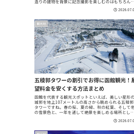
造りの建物を背景に記念撮影を楽しむのはもちろん
すが、やはり一番の楽しみはショッピングではない
2026.07.
し...
観光地
五稜郭タワーの割引でお得に函館観光！
望料金を安くする方法まとめ
函館を代表する観光スポットといえば、美しい星形
城郭を地上107メートルの高さから眺められる五稜郭
タワーですね。春の桜、夏の緑、秋の紅葉、そして
の雪景色と、一年を通して絶景を楽しめる場所とし
人気を集めています。しかし、家族旅行やグループ...
2026.07.