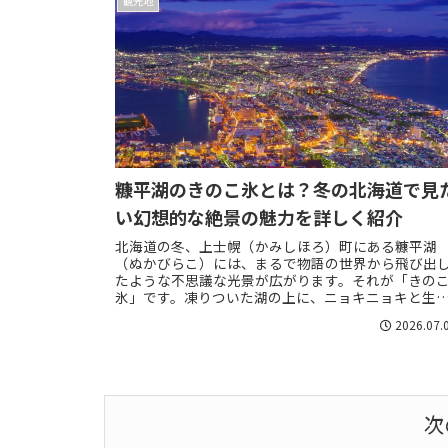
観光地
糠平湖のきのこ氷とは？冬の北海道で見
い幻想的な絶景の魅力を詳しく紹介
北海道の冬、上士幌（かみしほろ）町にある糠平湖
（ぬかびらこ）には、まるで物語の世界から飛び出
たような不思議な光景が広がります。それが「きの
氷」です。凍りついた湖の上に、ニョキニョキと生
たキノコのような形の氷が並ぶ姿は、この場所でし
2026.07.
見...
次