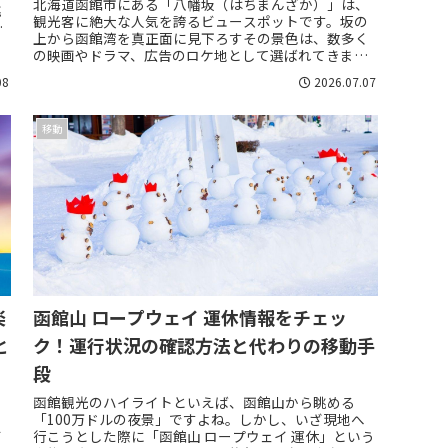
北海道函館市にある「八幡坂（はちまんざか）」は、
眺
観光客に絶大な人気を誇るビュースポットです。坂の
な
上から函館湾を真正面に見下ろすその景色は、数多く
.
の映画やドラマ、広告のロケ地として選ばれてきまし
た。中でも多くの人の記憶に残っているのが、食器
08
2026.07.07
用...
移動
楽
函館山 ロープウェイ 運休情報をチェッ
と
ク！運行状況の確認方法と代わりの移動手
段
函館観光のハイライトといえば、函館山から眺める
、
「100万ドルの夜景」ですよね。しかし、いざ現地へ
ガ
行こうとした際に「函館山 ロープウェイ 運休」という