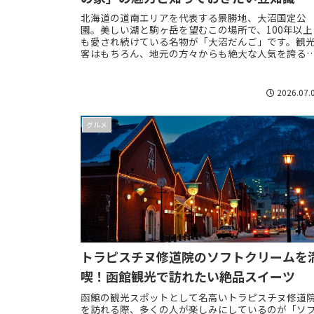
北海道の道南エリアを代表する景勝地、大沼国定公
園。美しい湖と駒ヶ岳を望むこの場所で、100年以上
も愛され続けている名物が「大沼だんご」です。観
客はもちろん、地元の方々からも絶大な人気を誇る
のお団子は、一度食べたら忘れられない味わいがあ
り...
2026.07.
グルメ
トラピスチヌ修道院のソフトクリームを
喫！函館観光で訪れたい絶品スイーツ
函館の観光スポットとして名高いトラピスチヌ修道
を訪れる際、多くの人が楽しみにしているのが「ソ