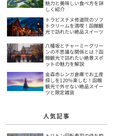
魅力と美味しい食べ方を詳
しく紹介
トラピスチヌ修道院のソフ
トクリームを満喫！函館観
光で訪れたい絶品スイーツ
八幡坂とチャーミーグリー
ンの不思議な関係とは？函
館観光で訪れたい絶景スポ
ットの魅力を解説
金森赤レンガ倉庫でお土産
探しを120％楽しむ！函館
観光で外せない絶品スイー
ツと限定雑貨
人気記事
トリトン回転寿司の待ち時