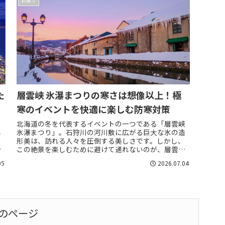
お祭り
た
層雲峡 氷瀑まつりの寒さは想像以上！極
寒のイベントを快適に楽しむ防寒対策
北海道の冬を代表するイベントの一つである「層雲峡
し
氷瀑まつり」。石狩川の河川敷に広がる巨大な氷の造
こ
形美は、訪れる人々を圧倒する美しさです。しかし、
え
この絶景を楽しむために避けて通れないのが、層雲峡
か
ならではの厳しい寒さです。夜間の気温はマイナス...
05
2026.07.04
のページ