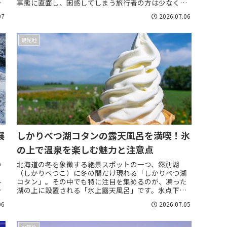
で
事態に直面し、困惑してしまう旅行者の方は少なくあ
で
りません。せっかくの旅行ですから、事前の準備...
07
2026.07.06
観光地
展
しかりべつ湖コタンの露天風呂を満喫！氷
の上で温泉を楽しむ魅力と注意点
の
北海道の冬を象徴する絶景スポットの一つ、然別湖
（しかりべつこ）に冬の間だけ現れる「しかりべつ湖
冬
コタン」。その中でも特に注目を集めるのが、凍った
て
湖の上に設置される「氷上露天風呂」です。氷点下の
空気と、ポカポカ温かい温泉のコントラストは、ここ
06
2026.07.05
で...