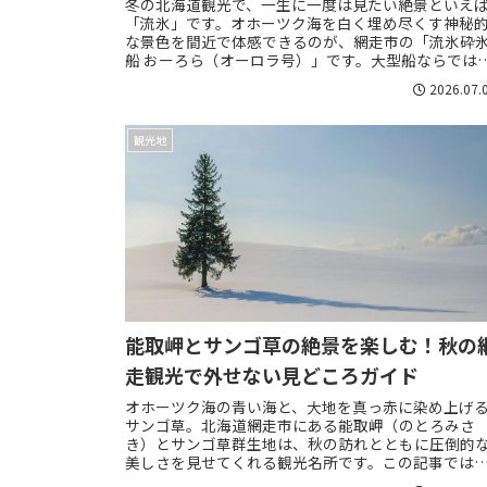
冬の北海道観光で、一生に一度は見たい絶景といえ
「流氷」です。オホーツク海を白く埋め尽くす神秘
な景色を間近で体感できるのが、網走市の「流氷砕
船 おーろら（オーロラ号）」です。大型船ならでは
安定感と、氷を砕く迫力は、ここでしか味わえない...
2026.07.
観光地
能取岬とサンゴ草の絶景を楽しむ！秋の
走観光で外せない見どころガイド
オホーツク海の青い海と、大地を真っ赤に染め上げ
サンゴ草。北海道網走市にある能取岬（のとろみさ
き）とサンゴ草群生地は、秋の訪れとともに圧倒的
美しさを見せてくれる観光名所です。この記事では
能取岬周辺でサンゴ草を楽しむためのベストシーズ