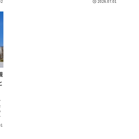
02
2026.07.01
観
と
ン
沿
の
を
.
01