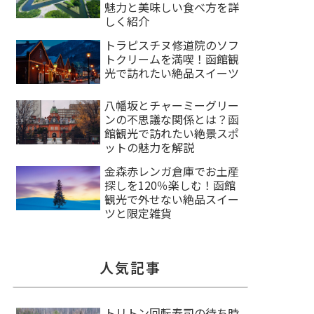
魅力と美味しい食べ方を詳
しく紹介
トラピスチヌ修道院のソフ
トクリームを満喫！函館観
光で訪れたい絶品スイーツ
八幡坂とチャーミーグリー
ンの不思議な関係とは？函
館観光で訪れたい絶景スポ
ットの魅力を解説
金森赤レンガ倉庫でお土産
探しを120％楽しむ！函館
観光で外せない絶品スイー
ツと限定雑貨
人気記事
トリトン回転寿司の待ち時