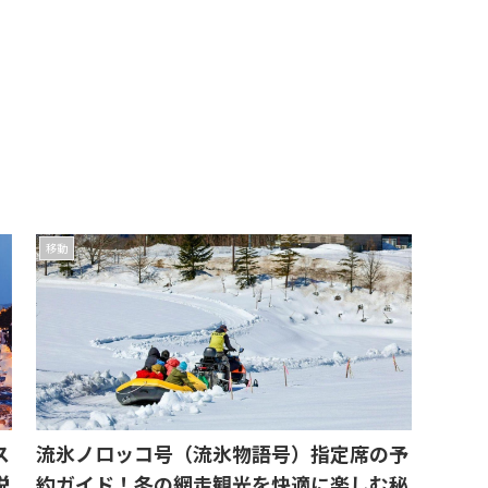
移動
ス
流氷ノロッコ号（流氷物語号）指定席の予
説
約ガイド！冬の網走観光を快適に楽しむ秘