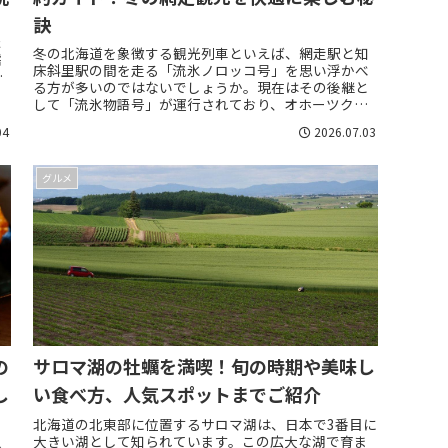
訣
ィ
た
冬の北海道を象徴する観光列車といえば、網走駅と知
濡
床斜里駅の間を走る「流氷ノロッコ号」を思い浮かべ
な
る方が多いのではないでしょうか。現在はその後継と
して「流氷物語号」が運行されており、オホーツク海
の流氷を間近に眺められる貴重な体験を提供してい
04
2026.07.03
ま...
グルメ
の
サロマ湖の牡蠣を満喫！旬の時期や美味し
し
い食べ方、人気スポットまでご紹介
北海道の北東部に位置するサロマ湖は、日本で3番目に
大きい湖として知られています。この広大な湖で育ま