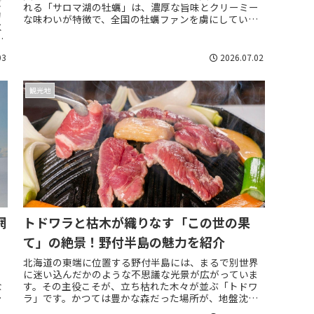
ば
れる「サロマ湖の牡蠣」は、濃厚な旨味とクリーミー
的
な味わいが特徴で、全国の牡蠣ファンを虜にしていま
氷
す。オホーツク海の厳しい寒さが育む絶品の牡蠣を...
の
03
2026.07.02
観光地
網
トドワラと枯木が織りなす「この世の果
て」の絶景！野付半島の魅力を紹介
る
北海道の東端に位置する野付半島には、まるで別世界
に迷い込んだかのような不思議な光景が広がっていま
な
す。その主役こそが、立ち枯れた木々が並ぶ「トドワ
、
ラ」です。かつては豊かな森だった場所が、地盤沈下
ン
と海水の影響によって枯木となり、今ではこの場所独...