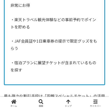
非常にお得
・楽天トラベル観光体験などの事前予約でポイン
トを貯める
・JAF会員証や1日乗車券の提示で限定グッズをも
らう
・宿泊プランに展望チケットが含まれているもの
を探す
最も強力な割引手段は「函館スペシャルチケット」の活用
や「福利厚生サービスのクーポン」です。一方で、JAFや
ホーム
検索
トップ
サイドバー