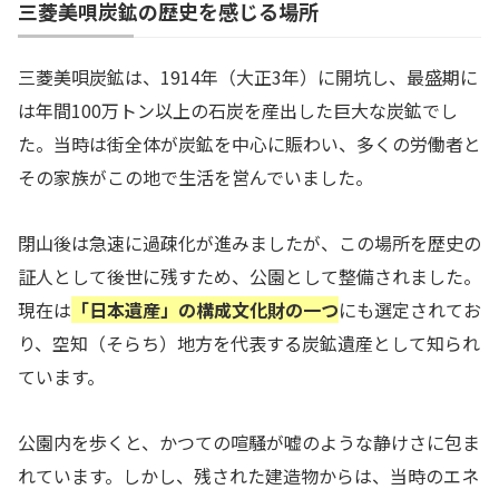
三菱美唄炭鉱の歴史を感じる場所
三菱美唄炭鉱は、1914年（大正3年）に開坑し、最盛期に
は年間100万トン以上の石炭を産出した巨大な炭鉱でし
た。当時は街全体が炭鉱を中心に賑わい、多くの労働者と
その家族がこの地で生活を営んでいました。
閉山後は急速に過疎化が進みましたが、この場所を歴史の
証人として後世に残すため、公園として整備されました。
現在は
「日本遺産」の構成文化財の一つ
にも選定されてお
り、空知（そらち）地方を代表する炭鉱遺産として知られ
ています。
公園内を歩くと、かつての喧騒が嘘のような静けさに包ま
れています。しかし、残された建造物からは、当時のエネ