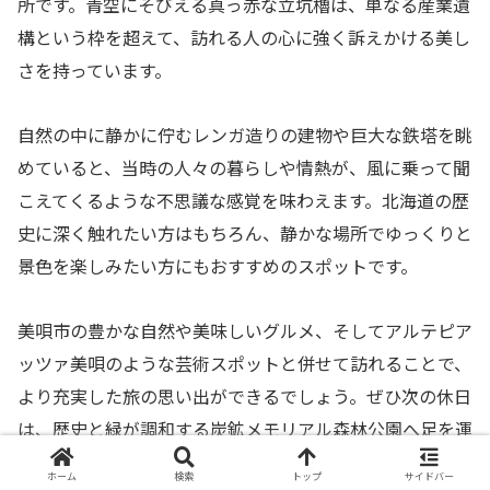
所です。青空にそびえる真っ赤な立坑櫓は、単なる産業遺
構という枠を超えて、訪れる人の心に強く訴えかける美し
さを持っています。
自然の中に静かに佇むレンガ造りの建物や巨大な鉄塔を眺
めていると、当時の人々の暮らしや情熱が、風に乗って聞
こえてくるような不思議な感覚を味わえます。北海道の歴
史に深く触れたい方はもちろん、静かな場所でゆっくりと
景色を楽しみたい方にもおすすめのスポットです。
美唄市の豊かな自然や美味しいグルメ、そしてアルテピア
ッツァ美唄のような芸術スポットと併せて訪れることで、
より充実した旅の思い出ができるでしょう。ぜひ次の休日
は、歴史と緑が調和する炭鉱メモリアル森林公園へ足を運
んでみてください。
ホーム
検索
トップ
サイドバー