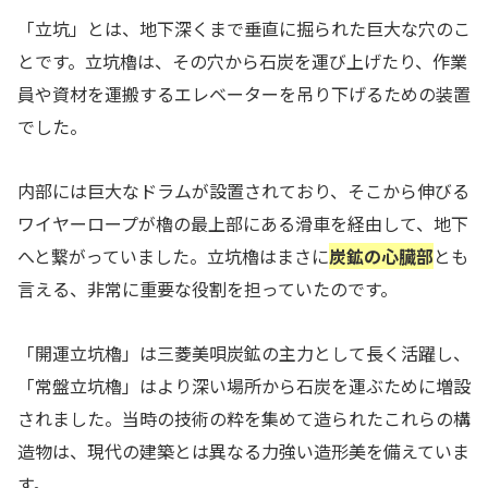
「立坑」とは、地下深くまで垂直に掘られた巨大な穴のこ
とです。立坑櫓は、その穴から石炭を運び上げたり、作業
員や資材を運搬するエレベーターを吊り下げるための装置
でした。
内部には巨大なドラムが設置されており、そこから伸びる
ワイヤーロープが櫓の最上部にある滑車を経由して、地下
へと繋がっていました。立坑櫓はまさに
炭鉱の心臓部
とも
言える、非常に重要な役割を担っていたのです。
「開運立坑櫓」は三菱美唄炭鉱の主力として長く活躍し、
「常盤立坑櫓」はより深い場所から石炭を運ぶために増設
されました。当時の技術の粋を集めて造られたこれらの構
造物は、現代の建築とは異なる力強い造形美を備えていま
す。