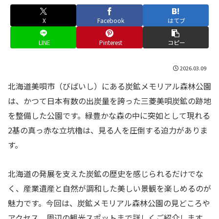
X
Facebook
はてブ
LINE
Pinterest
コピー
2026.03.09
北海道美唄市（びばいし）にある炭鉱メモリアル森林公園
は、かつて日本有数の出炭量を誇った三菱美唄炭鉱の跡地
を整備した公園です。緑豊かな森の中に突如として現れる
2基の真っ赤な立坑櫓は、見る人を圧倒する迫力がありま
す。
北海道の発展を支えた炭鉱の歴史を感じられるだけでな
く、産業遺産と自然が調和した美しい景観を楽しめるのが
魅力です。今回は、炭鉱メモリアル森林公園の見どころや
アクセス、周辺の観光スポットまで詳しくご紹介します。