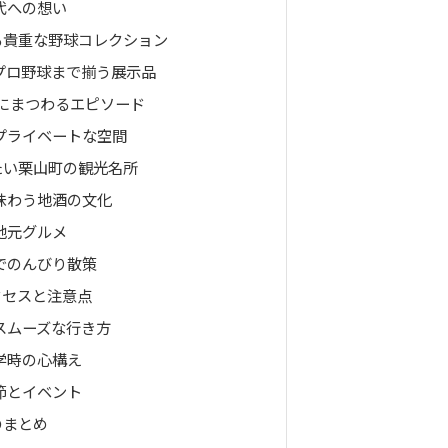
代への想い
る貴重な野球コレクション
プロ野球まで揃う展示品
勝にまつわるエピソード
プライベートな空間
たい栗山町の観光名所
味わう地酒の文化
地元グルメ
でのんびり散策
クセスと注意点
スムーズな行き方
学時の心構え
節とイベント
のまとめ