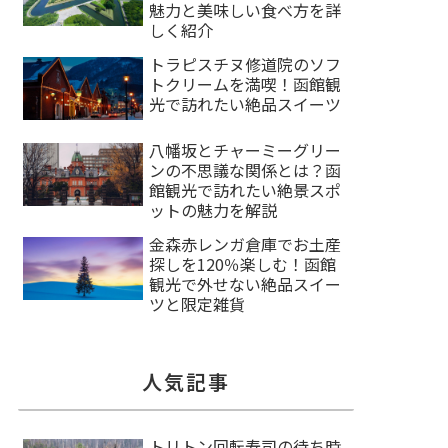
魅力と美味しい食べ方を詳
しく紹介
トラピスチヌ修道院のソフ
トクリームを満喫！函館観
光で訪れたい絶品スイーツ
八幡坂とチャーミーグリー
ンの不思議な関係とは？函
館観光で訪れたい絶景スポ
ットの魅力を解説
金森赤レンガ倉庫でお土産
探しを120％楽しむ！函館
観光で外せない絶品スイー
ツと限定雑貨
人気記事
トリトン回転寿司の待ち時