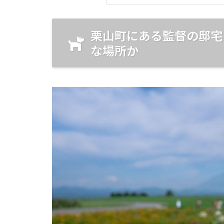
栗山町にある監督の邸宅
な場所か