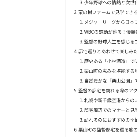
少年野球への情熱と次世
栗の樹ファームで見学でき
メジャーリーグから日本
WBCの感動が蘇る！優
監督の野球人生を感じる
邸宅巡りとあわせて楽しみ
歴史ある「小林酒造」で
栗山町の恵みを堪能する
自然豊かな「栗山公園」
監督の邸宅を訪れる際のア
札幌や新千歳空港からの
邸宅周辺でのマナーと見
訪れるのにおすすめの季
栗山町の監督邸宅を巡る旅