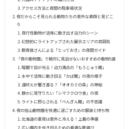
アクセス方法と夜間の駐車場状況
夜だからこそ見られる動物たちの意外な素顔と見どこ
ろ
夜行性動物が活発に動き出す迫力のシーン
幻想的にライトアップされた展示エリアの雰囲気
飼育員さんによる「とっておき」の夜間ガイド
「夜の動物園」で絶対に見逃せないおすすめの動物5選
暗闇で目が光る！迫力満点の「もうじゅう館」
水中で活発に動き回る「かば館」の夜の様子
遠吠えが響き渡る？「オオカミの森」の神秘
静かに見守りたい「シマフクロウ舎」の夜
ライトに照らされる「ぺんぎん館」の不思議
夜の旭山動物園を快適に過ごすための服装と持ち物
北海道の夏夜は意外と冷える！上着の準備
広い園内を歩き回るための最適な靴選び