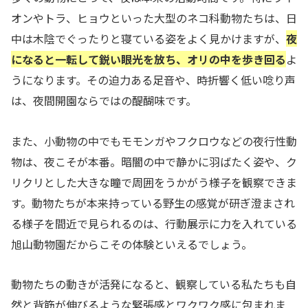
オンやトラ、ヒョウといった大型のネコ科動物たちは、日
中は木陰でぐったりと寝ている姿をよく見かけますが、
夜
になると一転して鋭い眼光を放ち、オリの中を歩き回る
よ
うになります。その迫力ある足音や、時折響く低い唸り声
は、夜間開園ならではの醍醐味です。
また、小動物の中でもモモンガやフクロウなどの夜行性動
物は、夜こそが本番。暗闇の中で静かに羽ばたく姿や、ク
リクリとした大きな瞳で周囲をうかがう様子を観察できま
す。動物たちが本来持っている野生の感覚が研ぎ澄まされ
る様子を間近で見られるのは、行動展示に力を入れている
旭山動物園だからこその体験といえるでしょう。
動物たちの動きが活発になると、観察している私たちも自
然と背筋が伸びるような緊張感とワクワク感に包まれま