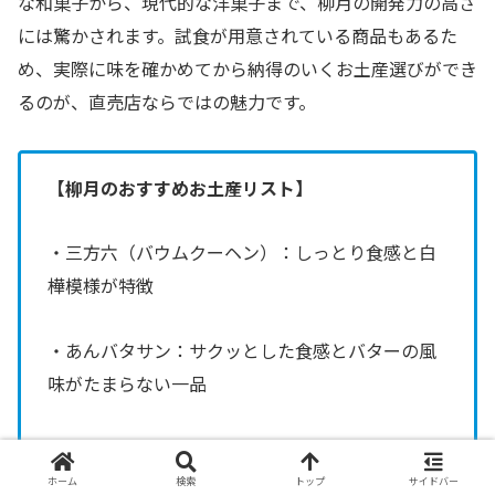
な和菓子から、現代的な洋菓子まで、柳月の開発力の高さ
には驚かされます。試食が用意されている商品もあるた
め、実際に味を確かめてから納得のいくお土産選びができ
るのが、直売店ならではの魅力です。
【柳月のおすすめお土産リスト】
・三方六（バウムクーヘン）：しっとり食感と白
樺模様が特徴
・あんバタサン：サクッとした食感とバターの風
味がたまらない一品
・鮭の間食（しゃけのかんしょく）：鮭の形をし
た可愛らしいお煎餅
ホーム
検索
トップ
サイドバー