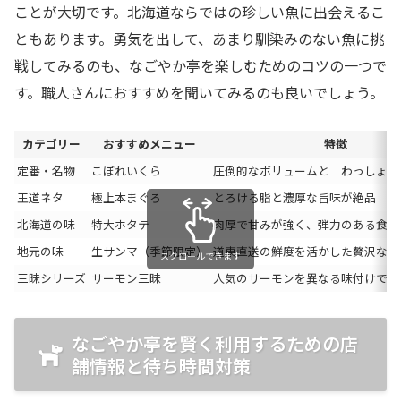
ことが大切です。北海道ならではの珍しい魚に出会えるこ
ともあります。勇気を出して、あまり馴染みのない魚に挑
戦してみるのも、なごやか亭を楽しむためのコツの一つで
す。職人さんにおすすめを聞いてみるのも良いでしょう。
カテゴリー
おすすめメニュー
特徴
定番・名物
こぼれいくら
圧倒的なボリュームと「わっしょい
王道ネタ
極上本まぐろ
とろける脂と濃厚な旨味が絶品
北海道の味
特大ホタテ
肉厚で甘みが強く、弾力のある食感
地元の味
生サンマ（季節限定）
道東直送の鮮度を活かした贅沢な一
スクロールできます
三昧シリーズ
サーモン三昧
人気のサーモンを異なる味付けで楽
なごやか亭を賢く利用するための店
舗情報と待ち時間対策