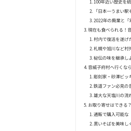
100年近い歴史を
「日本一うまい駅
2022年の廃業と
現在も食べられる！
村内で復活を遂げ
札幌や旭川など村
秘伝の味を継承し
音威子府村へ行くな
彫刻家・砂澤ビッ
鉄道ファン必見の
雄大な天塩川の流
お取り寄せはできる
通販で購入可能な
黒いそばを美味し