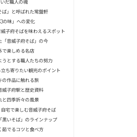
紡いだ職人の魂
そば」と呼ばれた常盤軒
「幻の味」への変化
音威子府そばを味わえるスポット
た「音威子府そば」の今
外で楽しめる名店
ようとする職人たちの努力
ら立ち寄りたい観光のポイント
キの作品に触れる旅
音威子府駅と歴史資料
れと四季折々の風景
？自宅で楽しむ音威子府そば
「黒いそば」のラインナップ
く茹でるコツと食べ方