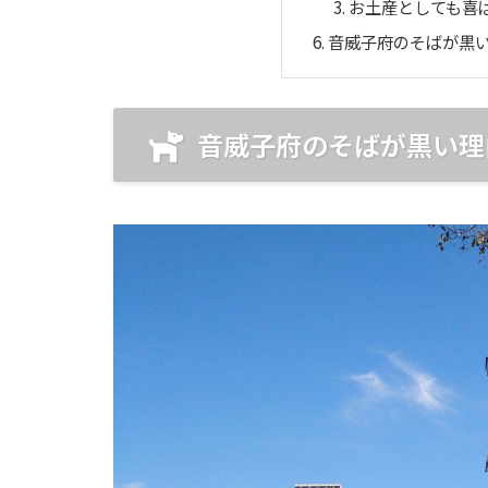
お土産としても喜
音威子府のそばが黒
音威子府のそばが黒い理