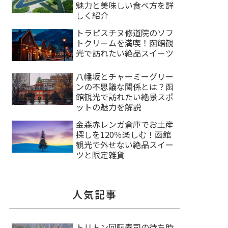
魅力と美味しい食べ方を詳
しく紹介
トラピスチヌ修道院のソフ
トクリームを満喫！函館観
光で訪れたい絶品スイーツ
八幡坂とチャーミーグリー
ンの不思議な関係とは？函
館観光で訪れたい絶景スポ
ットの魅力を解説
金森赤レンガ倉庫でお土産
探しを120％楽しむ！函館
観光で外せない絶品スイー
ツと限定雑貨
人気記事
トリトン回転寿司の待ち時