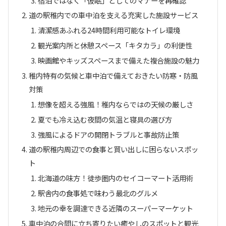
宿泊ではなく「仮眠」としてのマナーを再確認
道の駅稚内での車中泊を支える充実した施設サービス
清潔感あふれる24時間利用可能なトイレ環境
観光案内所と休憩スペース「キタカラ」の利便性
映画館やキッズスペースまで備えた複合施設の魅力
稚内特有の気候と車中泊で備えておきたい防寒・防風
対策
想像を超える強風！稚内ならではの天候の厳しさ
夏でも冷え込む夜間の気温と寝具の選び方
強風によるドアの開閉トラブルと事故防止策
道の駅稚内周辺での食事と買い出しに困らないスポッ
ト
北海道の味方！徒歩圏内のセイコーマート活用術
駅舎内の食事処で味わう最北のグルメ
地元の幸を調達できる近隣のスーパーマーケット
車中泊の合間に立ち寄りたい癒やしのスポットと観光